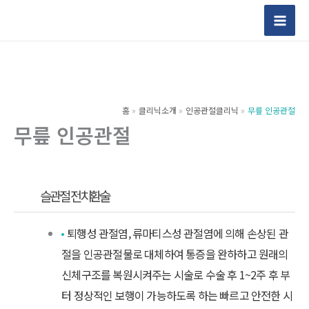
콘
텐
츠
로
건
너
홈
클리닉소개
인공관절클리닉
무릎 인공관절
뛰
무릎 인공관절
기
슬관절 전치환술
퇴행성 관절염, 류마티스성 관절염에 의해 손상된 관
절을 인공관절물로 대체하여 통증을 완하하고 원래의
신체구조를 복원시켜주는 시술로 수술 후 1~2주 후 부
터 정상적인 보행이 가능하도록 하는 빠르고 안전한 시